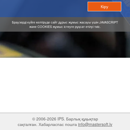
Браузерді күйге келтіруде сайт дұрыс жұмыс жасауы үшін JAVASCRIPT
және COOKIES жұмыс істеуге рұқсат етілуі тиіс.
© 2006-2026 IPS. Барлық құқықтар
сақталған. Хабарласпас пошта
info@mastersoft.lv