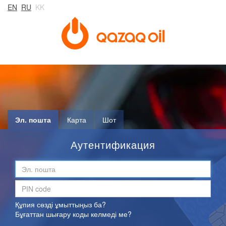
EN
RU
KK
Эл. пошта
Карта
Шот
Аутентификация
Құпия сөзді ұмыттыңыз ба?
Бұғаттан шығару коды келмеді ме?