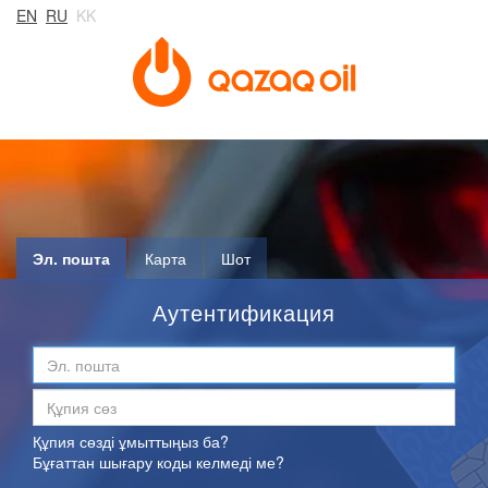
EN
RU
KK
Эл. пошта
Карта
Шот
Аутентификация
Құпия сөзді ұмыттыңыз ба?
Бұғаттан шығару коды келмеді ме?