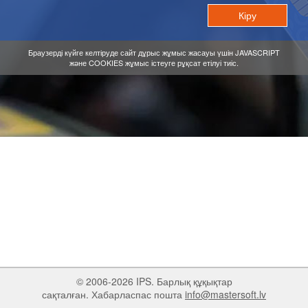
Браузерді күйге келтіруде сайт дұрыс жұмыс жасауы үшін JAVASCRIPT
және COOKIES жұмыс істеуге рұқсат етілуі тиіс.
© 2006-2026 IPS. Барлық құқықтар
сақталған. Хабарласпас пошта
info@mastersoft.lv